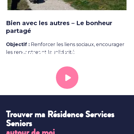
Bien avec les autres – Le bonheur
partagé
Objectif :
Renforcer les liens sociaux, encourager
Nos résidents témoignent
les rencontres et la solidarité.
Trouver ma Résidence Services
Seniors
autour de moi