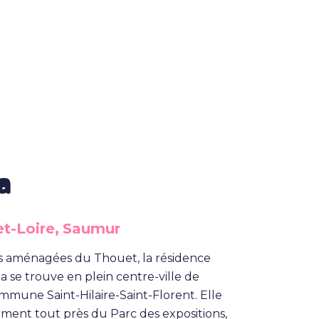
Nos services en détail
Sénior autonome
a
t-Loire,
Saumur
es aménagées du Thouet, la résidence
Personne à mobilité réduite (PMR)
Nos équipes
a se trouve en plein centre-ville de
mmune Saint-Hilaire-Saint-Florent. Elle
ement tout près du Parc des expositions,