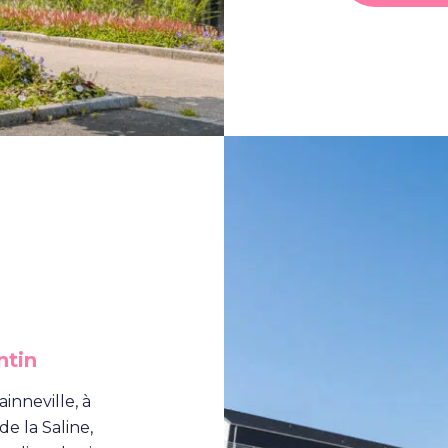
ntin
inneville, à
e la Saline,