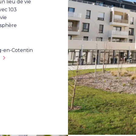
n lieu de vie
vec 103
vie
osphère
g-en-Cotentin