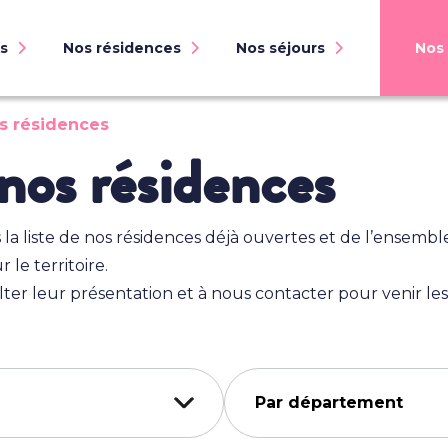
s
Nos résidences
Nos séjours
Nos 
s résidences
nos résidences
Par Ville
Saumur (49)
Cherbourg-en-
Trélazé (49)
Cotentin (50)
Nantes (44)
Guilherand-
la liste de nos résidences déjà ouvertes et de l’ensembl
Loudéac (22)
Granges (07)
 le territoire.
Loctudy (29)
ter leur présentation et à nous contacter pour venir les v
Séjour permanent
Séjour t