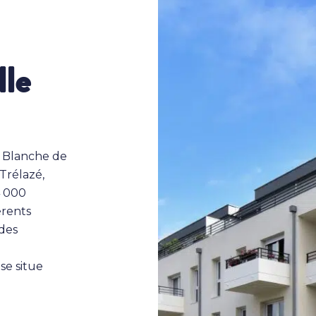
lle
s Blanche de
 Trélazé,
4 000
érents
 des
se situe