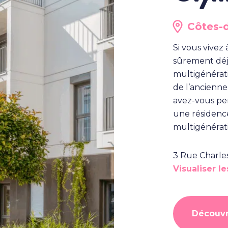
Côtes-
Si vous vivez
sûrement déjà
multigénérat
de l’ancienne
avez-vous pe
une résidence 
multigénérat
3 Rue Charle
Visualiser l
Découvr