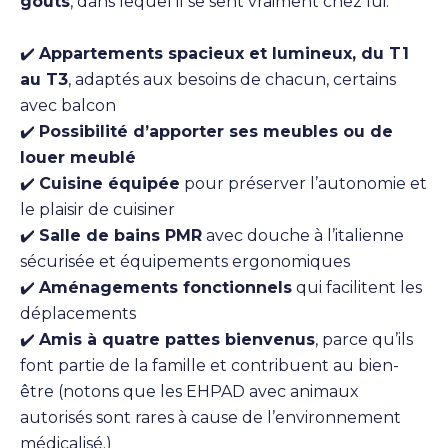
goûts
, dans lequel il se sent vraiment chez lui.
✔️
Appartements spacieux et lumineux, du T1
au T3
, adaptés aux besoins de chacun, certains
avec balcon
✔️
Possibilité d’apporter ses meubles ou de
louer meublé
✔️
Cuisine équipée
pour préserver l’autonomie et
le plaisir de cuisiner
✔️
Salle de bains PMR
avec douche à l’italienne
sécurisée et équipements ergonomiques
✔️
Aménagements fonctionnels
qui facilitent les
déplacements
✔️
Amis à quatre pattes bienvenus
, parce qu’ils
font partie de la famille et contribuent au bien-
être (notons que les EHPAD avec animaux
autorisés sont rares à cause de l’environnement
médicalisé.)